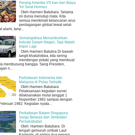
Perang Amerika VS Iran dan Biaya
Tol Selat Hormuz
Oleh Harmen Batubara Selama
ini dunia menutup mata. Kita
semua menikmati kelancaran arus
perdagangan global lewat selat-
at alami, tanp...
Semangatnya Menumbuhkan
Industri Dalam Negeri, Tapi Malah
Impor Lagi
Oleh Harmen Batubra Di bawah
langit khatulistiwa, kita sering
mendengar pidato yang membuat
a membusung bangga. Sang Presiden,
gan n...
Perbatasan Indonesia dan
Malaysia di Pulau Sebatik.
Oleh Harmen Batubara
Pelaksanaan kegiatan survei
dilaksanakan mulai tanggal 1
Nopember 1982 sampai dengan
Februari 1982. Kegiatan nyata...
Perbatasan Batam-Singapura:
Surga Belanja dan Jembatan
Persahabatan
Oleh Harmen Batubara Di
tengah gemuruh ombak Laut
Karimata, di antara dua negara