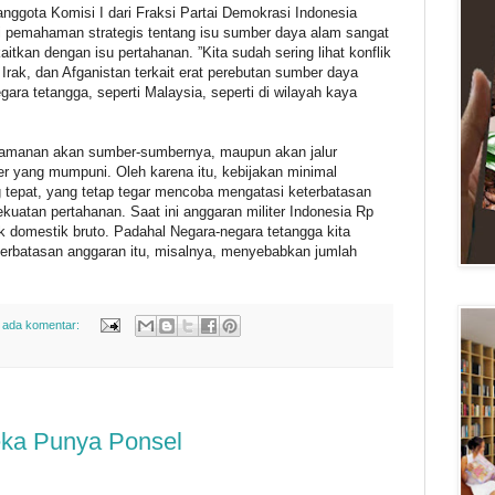
nggota Komisi I dari Fraksi Partai Demokrasi Indonesia
i pemahaman strategis tentang isu sumber daya alam sangat
itkan dengan isu pertahanan. ”Kita sudah sering lihat konflik
 Irak, dan Afganistan terkait erat perebutan sumber daya
gara tetangga, seperti Malaysia, seperti di wilayah kaya
eamanan akan sumber-sumbernya, maupun akan jalur
ter yang mumpuni. Oleh karena itu, kebijakan minimal
g tepat, yang tetap tegar mencoba mengatasi keterbatasan
uatan pertahanan. Saat ini anggaran militer Indonesia Rp
duk domestik bruto. Padahal Negara-negara tetangga kita
erbatasan anggaran itu, misalnya, menyebabkan jumlah
 ada komentar:
eka Punya Ponsel