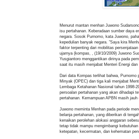
Menurut mantan menhan Juwono Sudarsonope
isu pertahanan. Keberadaan sumber daya en
negara. Sosok Purnomo, kata Juwono, paha
kepedulian banyak negara. ”Saya kira Menh
faktor terpenting dari mobilitas persenjataa
ujarnya (kompas, , (19/10/2009) Juwono S
Yusgiantoro menggantikan dirinya pada pem
saat itu masih menjabat Menteri Energi da
Dari data Kompas terlihat bahwa, Purnomo 
Minyak (OPEC) dan tiga kali menjabat Ment
Lembaga Ketahanan Nasional tahun 1998-20
persoalan pertahanan yang akan dihadapi te
pertahanan. Kemampuan APBN masih jauh dari
Juwono meminta Menhan pada periode mend
belanja pertahanan, yang diberikan di tenga
kenaikan perolehan alokasi anggaran sebesar 
tetap tidak mampu mengimbangi kebutuhan rii
ketepatan, kecermatan, dan kehematan pen