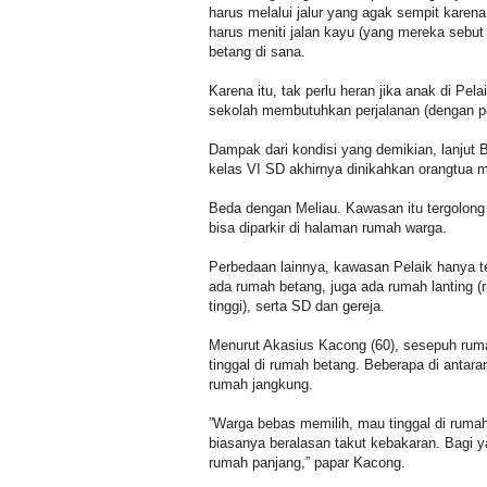
harus melalui jalur yang agak sempit karena
harus meniti jalan kayu (yang mereka sebut
betang di sana.
Karena itu, tak perlu heran jika anak di Pel
sekolah membutuhkan perjalanan (dengan per
Dampak dari kondisi yang demikian, lanjut
kelas VI SD akhirnya dinikahkan orangtua 
Beda dengan Meliau. Kawasan itu tergolong
bisa diparkir di halaman rumah warga.
Perbedaan lainnya, kawasan Pelaik hanya ter
ada rumah betang, juga ada rumah lanting (
tinggi), serta SD dan gereja.
Menurut Akasius Kacong (60), sesepuh ruma
tinggal di rumah betang. Beberapa di anta
rumah jangkung.
”Warga bebas memilih, mau tinggal di rumah 
biasanya beralasan takut kebakaran. Bagi ya
rumah panjang,” papar Kacong.