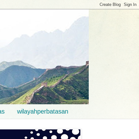
as
wilayahperbatasan