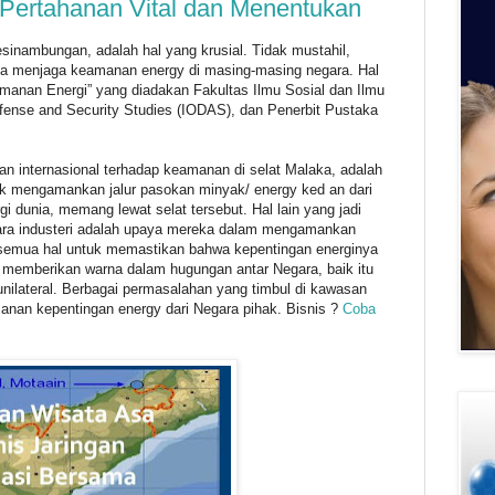
Pertahanan Vital dan Menentukan
sinambungan, adalah hal yang krusial. Tidak mustahil,
aya menjaga keamanan energy di masing-masing negara. Hal
amanan Energi” yang diadakan Fakultas Ilmu Sosial dan Ilmu
 Defense and Security Studies (IODAS), dan Penerbit Pustaka
an internasional terhadap keamanan di selat Malaka, adalah
k mengamankan jalur pasokan minyak/ energy ked an dari
 dunia, memang lewat selat tersebut. Hal lain yang jadi
gara industeri adalah upaya mereka dalam mengamankan
semua hal untuk memastikan bahwa kepentingan energinya
n memberikan warna dalam hugungan antar Negara, baik itu
ilateral. Berbagai permasalahan yang timbul di kawasan
manan kepentingan energy dari Negara pihak. Bisnis ?
Coba