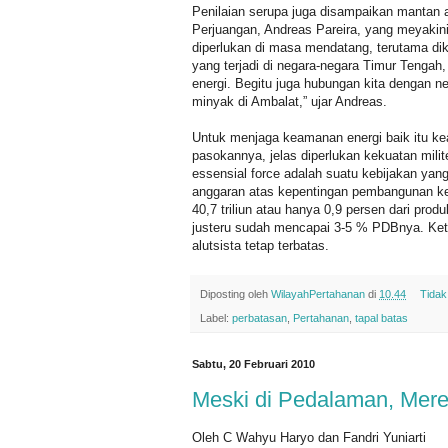
Penilaian serupa juga disampaikan mantan a
Perjuangan, Andreas Pareira, yang meyakin
diperlukan di masa mendatang, terutama dika
yang terjadi di negara-negara Timur Tengah,
energi. Begitu juga hubungan kita dengan ne
minyak di Ambalat,” ujar Andreas.
Untuk menjaga keamanan energi baik itu k
pasokannya, jelas diperlukan kekuatan mili
essensial force adalah suatu kebijakan yan
anggaran atas kepentingan pembangunan kek
40,7 triliun atau hanya 0,9 persen dari pro
justeru sudah mencapai 3-5 % PDBnya. Ket
alutsista tetap terbatas.
Diposting oleh
WilayahPertahanan
di
10.44
Tidak
Label:
perbatasan
,
Pertahanan
,
tapal batas
Sabtu, 20 Februari 2010
Meski di Pedalaman, Mer
Oleh C Wahyu Haryo dan Fandri Yuniarti