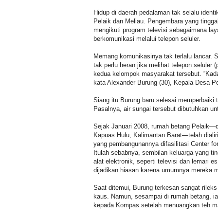
Hidup di daerah pedalaman tak selalu ident
Pelaik dan Meliau. Pengembara yang tinggal
mengikuti program televisi sebagaimana lay
berkomunikasi melalui telepon seluler.
Memang komunikasinya tak terlalu lancar. S
tak perlu heran jika melihat telepon selule
kedua kelompok masyarakat tersebut. ”Kadang
kata Alexander Burung (30), Kepala Desa Pel
Siang itu Burung baru selesai memperbaiki 
Pasalnya, air sungai tersebut dibutuhkan unt
Sejak Januari 2008, rumah betang Pelaik—
Kapuas Hulu, Kalimantan Barat—telah dialiri 
yang pembangunannya difasilitasi Center fo
Itulah sebabnya, sembilan keluarga yang tin
alat elektronik, seperti televisi dan lema
dijadikan hiasan karena umumnya mereka 
Saat ditemui, Burung terkesan sangat rile
kaus. Namun, sesampai di rumah betang, ia 
kepada Kompas setelah menuangkan teh mani