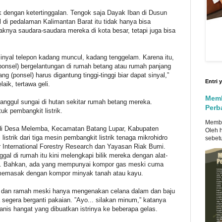
ik dengan ketertinggalan. Tengok saja Dayak Iban di Dusun
 di pedalaman Kalimantan Barat itu tidak hanya bisa
aknya saudara-saudara mereka di kota besar, tetapi juga bisa
inyal telepon kadang muncul, kadang tenggelam. Karena itu,
r (ponsel) bergelantungan di rumah betang atau rumah panjang
 (ponsel) harus digantung tinggi-tinggi biar dapat sinyal,”
Entri
aik, tertawa geli.
Memb
tanggul sungai di hutan sekitar rumah betang mereka.
Perb
uk pembangkit listrik.
Memba
di Desa Melemba, Kecamatan Batang Lupar, Kabupaten
Oleh 
listrik dari tiga mesin pembangkit listrik tenaga mikrohidro
sebet
r International Forestry Research dan Yayasan Riak Bumi.
ggal di rumah itu kini melengkapi bilik mereka dengan alat-
ri es. Bahkan, ada yang mempunyai kompor gas meski cuma
memasak dengan kompor minyak tanah atau kayu.
ks dan ramah meski hanya mengenakan celana dalam dan baju
segera berganti pakaian. ”Ayo... silakan minum,” katanya
s hangat yang dibuatkan istrinya ke beberapa gelas.