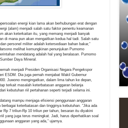
rsoalan energi kian lama akan berhubungan erat dengan
ergi (alam) menjadi salah satu faktor penentu keamanan
m akan keterkaitan itu, yang memang menjadi banyak
an di mana pun akan mengaitkan kedua hal tadi. Salah satu
n dan personel militer adalah ketersediaan bahan bakar,”
udarsono melihat kemungkinan penunjukan Purnomo
erintahan mendatang adalah hal yang beralasan. Purnomo
n Sumber Daya Mineral.
pernah menjadi Presiden Organisasi Negara Pengekspor
eri ESDM. Dia juga pernah menjabat Wakil Gubernur
00. Juwono mengingatkan, dalam lima tahun ke depan,
tap terkait masalah keterbatasan anggaran belanja
 kebutuhan riil pertahanan seperti terjadi selama ini.
atang mampu menjaga efisiensi penggunaan anggaran
h berbagai keterbatasan dan tingginya kebutuhan. ”Jika ada
Rp 7 triliun-Rp 10 triliun per tahun, besaran itu diyakini
l yang juga terus meningkat. Jadi, harus diperhatikan soal
ggunaan anggaran yang ada,” ujarnya.