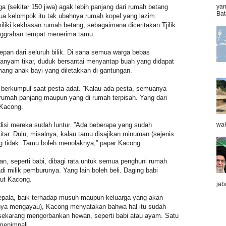
 (sekitar 150 jiwa) agak lebih panjang dari rumah betang
yan
Bat
ua kelompok itu tak ubahnya rumah kopel yang lazim
miliki kekhasan rumah betang, sebagaimana diceritakan Tjilik
anggrahan tempat menerima tamu.
rdepan dari seluruh bilik. Di sana semua warga bebas
ganyam tikar, duduk bersantai menyantap buah yang didapat
mang anak bayi yang diletakkan di gantungan.
at berkumpul saat pesta adat. ”Kalau ada pesta, semuanya
i rumah panjang maupun yang di rumah terpisah. Yang dari
 Kacong.
isi mereka sudah luntur. ”Ada beberapa yang sudah
wak
tar. Dulu, misalnya, kalau tamu disajikan minuman (sejenis
 tidak. Tamu boleh menolaknya,” papar Kacong.
uan, seperti babi, dibagi rata untuk semua penghuni rumah
di milik pemburunya. Yang lain boleh beli. Daging babi
jut Kacong.
jab
pala, baik terhadap musuh maupun keluarga yang akan
nya mengayau), Kacong menyatakan bahwa hal itu sudah
i sekarang mengorbankan hewan, seperti babi atau ayam. Satu
menimpali.