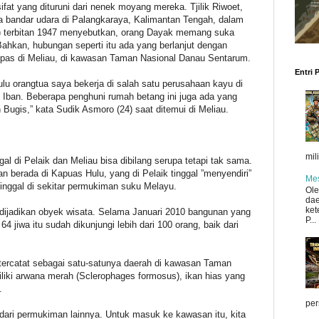
t yang dituruni dari nenek moyang mereka. Tjilik Riwoet,
 bandar udara di Palangkaraya, Kalimantan Tengah, dalam
o) terbitan 1947 menyebutkan, orang Dayak memang suka
ahkan, hubungan seperti itu ada yang berlanjut dengan
as di Meliau, di kawasan Taman Nasional Danau Sentarum.
Entri 
lu orangtua saya bekerja di salah satu perusahaan kayu di
s Iban. Beberapa penghuni rumah betang ini juga ada yang
ugis,” kata Sudik Asmoro (24) saat ditemui di Meliau.
mil
al di Pelaik dan Meliau bisa dibilang serupa tetapi tak sama.
berada di Kapuas Hulu, yang di Pelaik tinggal ”menyendiri”
Mes
tinggal di sekitar permukiman suku Melayu.
Ole
dae
ket
dijadikan obyek wisata. Selama Januari 2010 bangunan yang
P...
4 jiwa itu sudah dikunjungi lebih dari 100 orang, baik dari
i tercatat sebagai satu-satunya daerah di kawasan Taman
iki arwana merah (Sclerophages formosus), ikan hias yang
.
per
h dari permukiman lainnya. Untuk masuk ke kawasan itu, kita