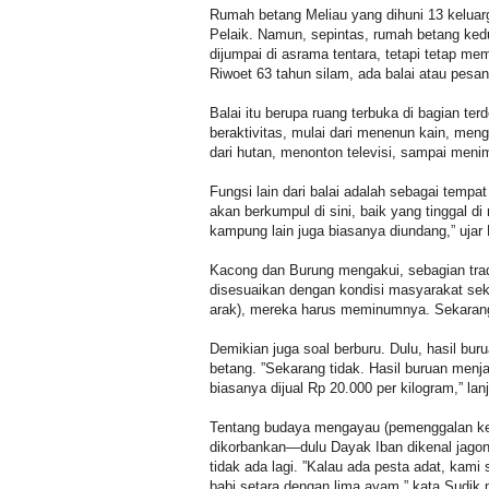
Rumah betang Meliau yang dihuni 13 keluarga
Pelaik. Namun, sepintas, rumah betang ked
dijumpai di asrama tentara, tetapi tetap me
Riwoet 63 tahun silam, ada balai atau pes
Balai itu berupa ruang terbuka di bagian te
beraktivitas, mulai dari menenun kain, men
dari hutan, menonton televisi, sampai meni
Fungsi lain dari balai adalah sebagai temp
akan berkumpul di sini, baik yang tinggal d
kampung lain juga biasanya diundang,” ujar
Kacong dan Burung mengakui, sebagian trad
disesuaikan dengan kondisi masyarakat seki
arak), mereka harus meminumnya. Sekarang
Demikian juga soal berburu. Dulu, hasil bur
betang. ”Sekarang tidak. Hasil buruan menja
biasanya dijual Rp 20.000 per kilogram,” lan
Tentang budaya mengayau (pemenggalan ke
dikorbankan—dulu Dayak Iban dikenal jago
tidak ada lagi. ”Kalau ada pesta adat, kam
babi setara dengan lima ayam,” kata Sudik 