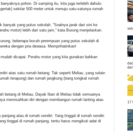
 banyaknya pohon. Di samping itu, kita juga terlebih dahulu
 gertak) sekitar 500 meter untuk menuju satu-satunya rumah
aik banyak yang putus sekolah. ”Soalnya jarak dari sini ke
sel
ahu motor) lebih dari satu jam,” kata Burung menjelaskan.
 Burung, beberapa bocah perempuan yang putus sekolah di
mereka dengan pria dewasa. Memprihatinkan!
 mudah dicapai. Perahu motor yang kita gunakan bahkan
dad
den
diri atas satu rumah betang. Tak seperti Meliau, yang selain
rumah terapung) dan rumah jangkung (tiang tongkat rumah
h betang di Meliau, Dayak Iban di Meliau tidak semuanya
ranya memisahkan diri dengan membangun rumah lanting atau
17 
panjang atau di rumah sendiri. Yang tinggal di rumah sendiri
ng tinggal di rumah panjang, tentu harus mengikuti adat di