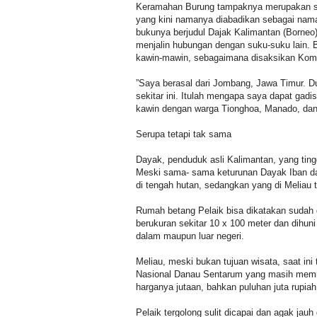
Keramahan Burung tampaknya merupakan sifa
yang kini namanya diabadikan sebagai nama
bukunya berjudul Dajak Kalimantan (Borne
menjalin hubungan dengan suku-suku lain. B
kawin-mawin, sebagaimana disaksikan Komp
”Saya berasal dari Jombang, Jawa Timur. Du
sekitar ini. Itulah mengapa saya dapat gadi
kawin dengan warga Tionghoa, Manado, dan B
Serupa tetapi tak sama
Dayak, penduduk asli Kalimantan, yang tingg
Meski sama- sama keturunan Dayak Iban dan 
di tengah hutan, sedangkan yang di Meliau 
Rumah betang Pelaik bisa dikatakan sudah 
berukuran sekitar 10 x 100 meter dan dihuni 6
dalam maupun luar negeri.
Meliau, meski bukan tujuan wisata, saat in
Nasional Danau Sentarum yang masih memil
harganya jutaan, bahkan puluhan juta rupiah
Pelaik tergolong sulit dicapai dan agak jau