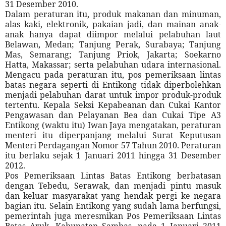
31 Desember 2010.
Dalam peraturan itu, produk makanan dan minuman,
alas kaki, elektronik, pakaian jadi, dan mainan anak-
anak hanya dapat diimpor melalui pelabuhan laut
Belawan, Medan; Tanjung Perak, Surabaya; Tanjung
Mas, Semarang; Tanjung Priok, Jakarta; Soekarno
Hatta, Makassar; serta pelabuhan udara internasional.
Mengacu pada peraturan itu, pos pemeriksaan lintas
batas negara seperti di Entikong tidak diperbolehkan
menjadi pelabuhan darat untuk impor produk-produk
tertentu. Kepala Seksi Kepabeanan dan Cukai Kantor
Pengawasan dan Pelayanan Bea dan Cukai Tipe A3
Entikong (waktu itu) Iwan Jaya mengatakan, peraturan
menteri itu diperpanjang melalui Surat Keputusan
Menteri Perdagangan Nomor 57 Tahun 2010. Peraturan
itu berlaku sejak 1 Januari 2011 hingga 31 Desember
2012.
Pos Pemeriksaan Lintas Batas Entikong berbatasan
dengan Tebedu, Serawak, dan menjadi pintu masuk
dan keluar masyarakat yang hendak pergi ke negara
bagian itu. Selain Entikong yang sudah lama berfungsi,
pemerintah juga meresmikan Pos Pemeriksaan Lintas
Batas Aruk, Kabupaten Sambas, pada 1 Januari 2011