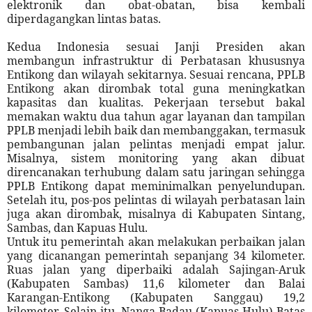
elektronik dan obat-obatan, bisa kembali
diperdagangkan lintas batas.
Kedua Indonesia sesuai Janji Presiden akan
membangun infrastruktur di Perbatasan khususnya
Entikong dan wilayah sekitarnya. Sesuai rencana, PPLB
Entikong akan dirombak total guna meningkatkan
kapasitas dan kualitas. Pekerjaan tersebut bakal
memakan waktu dua tahun agar layanan dan tampilan
PPLB menjadi lebih baik dan membanggakan, termasuk
pembangunan jalan pelintas menjadi empat jalur.
Misalnya, sistem monitoring yang akan dibuat
direncanakan terhubung dalam satu jaringan sehingga
PPLB Entikong dapat meminimalkan penyelundupan.
Setelah itu, pos-pos pelintas di wilayah perbatasan lain
juga akan dirombak, misalnya di Kabupaten Sintang,
Sambas, dan Kapuas Hulu.
Untuk itu pemerintah akan melakukan perbaikan jalan
yang dicanangan pemerintah sepanjang 34 kilometer.
Ruas jalan yang diperbaiki adalah Sajingan-Aruk
(Kabupaten Sambas) 11,6 kilometer dan Balai
Karangan-Entikong (Kabupaten Sanggau) 19,2
kilometer. Selain itu, Nanga Badau (Kapuas Hulu)-Batas