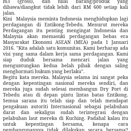
m3 (gross), dan nilai barang/produk yang
dibawa/diangkut tidak lebih dari RM 600 setiap kali
jalan.
Kini
Malaysia meminta Indonesia menghidupkan lagi
perdagangan di Entikong-Tebedu. Menurut mereka
Perdagangan itu penting mengingat Indonesia dan
Malaysia akan memasuki perdagangan bebas era
Masyarakat Ekonomi ASEAN (MEA) pada 1 Januari
2016. "Kita adalah satu komunitas. Kami berharap ada
visi yang sama dalam kerja sama perdagangan. Kami
siap duduk bersama mencari jalan yang
menguntungkan kedua belah pihak dengan saling
menghormati hukum yang berlaku".
Begitu kata mereka. Malaysia selama ini sangat peka
dengan kepentingan nasional mereka sendiri, dan
mereka juga sudah selesai membangun Dry Port di
Tebedu atau di depan pintu lintas batas Entikong.
Semua sarana itu telah siap dan telah mendapat
pengakuan autoriti Internasional sebagai pelabuhan
darat dan sekaligus sudah terintegrasi dengan
pelabuhan laut mereka di Kuching. Padahal kalau itu
untuk kepentingan bersama, kenapa cara
pembangunannya tidak dilakukan secara bersama?