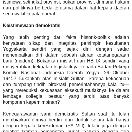
istimewa setingkat provinsi, bukan provinsi, di mana hukum
dan politiknya berbeda terutama dalam hal kepala daerah
serta wakil kepala daerah.
Keistimewaan demokratis
Yang lebih penting dari fakta historik-politik adalah
kenyataan sikap dan integritas pemimpin kesultanan
Yogyakarta sendiri yang sejak dini dengan sadar
menempatkan diri dalam sebuah aturan ketatanegaraan
baru (modern). Bukankah inisiatif dari HB IX sendiri yang
menyerahkan kekuatan legislatifnya kepada Badan Pekerja
Komite Nasional Indonesia Daerah Yogya, 29 Oktober
1945? Bukankah atas inisiatif Sultan—karena kekacauan
dan tumpang tindih birokrasi pemerintahannya kala itu—
yang mereduksi kekuasaan eksekutif mutlaknya ke dalam
lembaga collegial bestuur yang terdiri atas banyak
komponen kepemimpinan?
Kenegarawanan yang demokratis Sultan saat itu telah
membiarkan dirinya berdiri dan duduk setara tak hanya
dengan kepala keresidenan (PA VIII), tetapi juga dengan
pejabat kiriman pemerintah pusat, bahkan dengan tiga